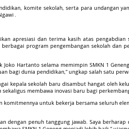
pendidikan, komite sekolah, serta para undangan 
gawi .
kan apresiasi dan terima kasih atas pengabdian 
erbagai program pengembangan sekolah dan penin
ak Joko Hartanto selama memimpin SMKN 1 Geneng.
n bagi dunia pendidikan,” ungkap salah satu perw
bagai kepala sekolah baru disambut hangat oleh k
n sekaligus membawa inovasi baru bagi perkembang
 komitmennya untuk bekerja bersama seluruh ele
kan dengan penuh tanggung jawab. Saya berharap d
embawa SMKN 1 Geneng menjadi lebih baik,” ujarny