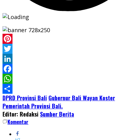
Pinterest
Twitter
LinkedIn
Facebook
WhatsApp
DPRD Provinsi Bali
Gubernur Bali Wayan Koster
Share
Pemerintah Provinsi Bali.
Editor: Redaksi
Sumber Berita
Komentar