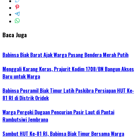
Baca Juga
Babinsa Biak Barat Ajak Warga Pasang Bendera Merah Putih
Menggali Karang Keras, Prajurit Kodim 1708/BN Bangun Akses
Baru untuk Warga
Babinsa Posramil Biak Timur Latih Paskibra Persiapan HUT Ke-
81 RI di Distrik Oridek
Warga Pergoki Dugaan Pencurian Pasir Laut di Pantai
Rambutsiwi Jembrana
Sambut HUT Ke-81 RI, Babinsa Biak Timur Bersama Warga