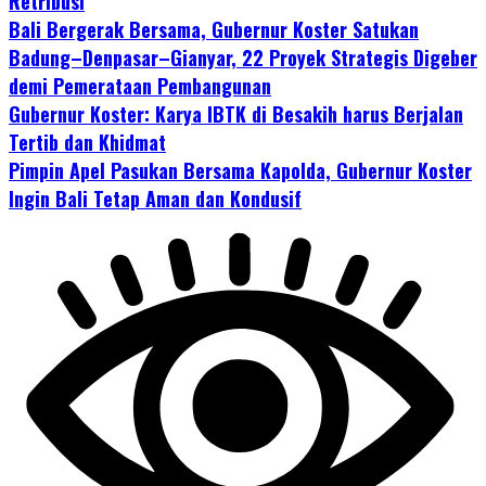
Retribusi
Bali Bergerak Bersama, Gubernur Koster Satukan
Badung–Denpasar–Gianyar, 22 Proyek Strategis Digeber
demi Pemerataan Pembangunan
Gubernur Koster: Karya IBTK di Besakih harus Berjalan
Tertib dan Khidmat
Pimpin Apel Pasukan Bersama Kapolda, Gubernur Koster
Ingin Bali Tetap Aman dan Kondusif