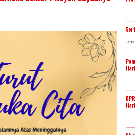
Ser
Serti
Pem
Har
DPR
Har