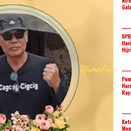
Nir
Gal
DPR
Har
Hij
Pem
Har
Raya
Ket
Men