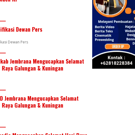
e
er
e
b
s
e
st
dI
o
A
n
o
p
tifikasi Dewan Pers
k
p
fikasi Dewan Pers
kab Jembrana Mengucapkan Selamat
i Raya Galungan & Kuningan
D Jembrana Mengucapkan Selamat
i Raya Galungan & Kuningan