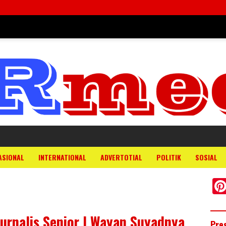
B
ASIONAL
INTERNATIONAL
ADVERTOTIAL
POLITIK
SOSIAL
Jurnalis Senior I Wayan Suyadnya
Pre