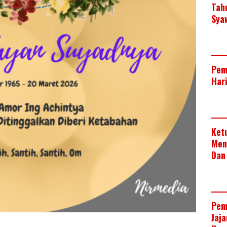
Tah
Sya
Pem
Har
Ket
Men
Dan
Pem
Jaj