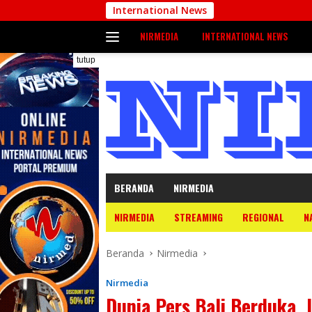
Langsung
International News
ke
NIRMEDIA
INTERNATIONAL NEWS
konten
tutup
BERANDA
NIRMEDIA
NIRMEDIA
STREAMING
REGIONAL
N
Beranda
Nirmedia
Nirmedia
Dunia Pers Bali Berduka, 