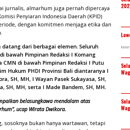
202
gai jurnalis, almarhum juga pernah dipercaya
omisi Penyiaran Indonesia Daerah (KPID)
periode, dengan komitmen menjaga etika dan
.
Low
 datang dari berbagai elemen. Seluruh
Keter
 di bawah Pimpinan Redaksi I Komang
a CMN di bawah Pimpinan Redaksi I Putu
Sel
im Hukum PHDI Provinsi Bali diantaranya I
Wag
ora, SH, MH, I Wayan Pasek Sukayasa, SH,
na, SH, MH, serta I Made Bandem, SH, MH.
mpaikan belasungkawa mendalam atas
Sel
Wag
rhum”, ucap Wirata Dwikora.
g, sosoknya bukan hanya wartawan, tetapi