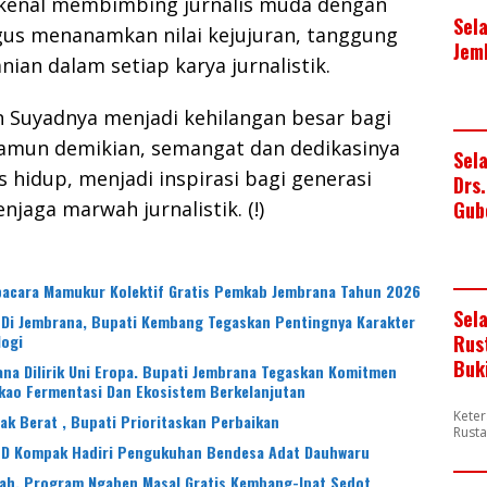
dikenal membimbing jurnalis muda dengan
Sel
gus menanamkan nilai kejujuran, tanggung
Jem
nian dalam setiap karya jurnalistik.
n Suyadnya menjadi kehilangan besar bagi
 Namun demikian, semangat dan dedikasinya
Sel
s hidup, menjadi inspirasi bagi generasi
Drs
jaga marwah jurnalistik. (!)
Gub
Upacara Mamukur Kolektif Gratis Pemkab Jembrana Tahun 2026
Sel
 Di Jembrana, Bupati Kembang Tegaskan Pentingnya Karakter
logi
Rus
Buk
na Dilirik Uni Eropa. Bupati Jembrana Tegaskan Komitmen
kao Fermentasi Dan Ekosistem Berkelanjutan
Keter
 Berat , Bupati Prioritaskan Perbaikan
Rusta
PD Kompak Hadiri Pengukuhan Bendesa Adat Dauhwaru
iah, Program Ngaben Masal Gratis Kembang-Ipat Sedot