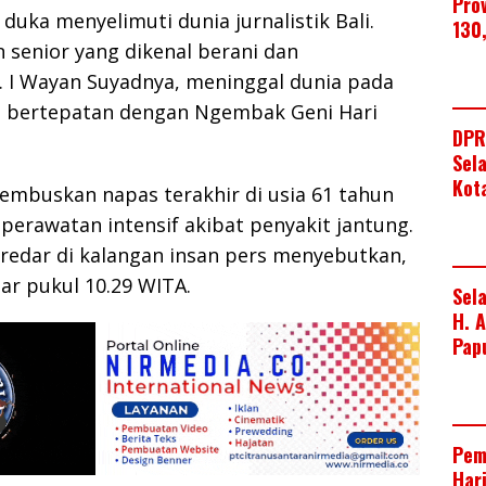
Pro
duka menyelimuti dunia jurnalistik Bali.
130
senior yang dikenal berani dan
s. I Wayan Suyadnya, meninggal dunia pada
), bertepatan dengan Ngembak Geni Hari
DPR
Sel
Kot
buskan napas terakhir di usia 61 tahun
 perawatan intensif akibat penyakit jantung.
redar di kalangan insan pers menyebutkan,
tar pukul 10.29 WITA.
Sel
H. 
Pap
Pem
Har