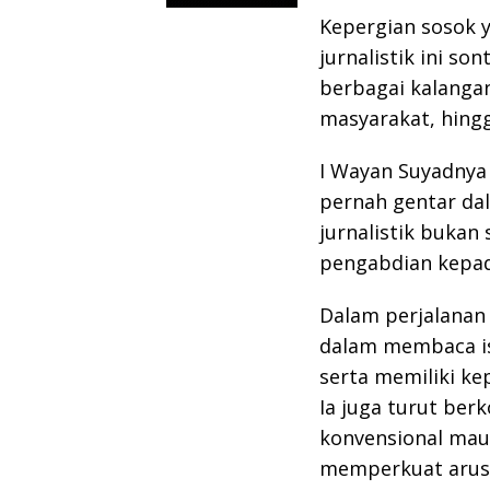
Kepergian sosok 
jurnalistik ini 
berbagai kalangan,
masyarakat, hingg
I Wayan Suyadnya 
pernah gentar da
jurnalistik bukan
pengabdian kepad
Dalam perjalanan 
dalam membaca is
serta memiliki ke
Ia juga turut be
konvensional maup
memperkuat arus i