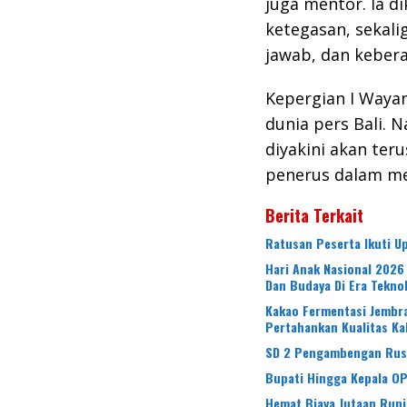
juga mentor. Ia 
ketegasan, sekali
jawab, dan kebera
Kepergian I Waya
dunia pers Bali.
diyakini akan teru
penerus dalam men
Berita Terkait
Ratusan Peserta Ikuti 
Hari Anak Nasional 2026
Dan Budaya Di Era Tekno
Kakao Fermentasi Jembra
Pertahankan Kualitas Ka
SD 2 Pengambengan Rusak
Bupati Hingga Kepala O
Hemat Biaya Jutaan Rup