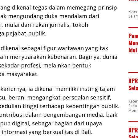
yang dikenal tegas dalam memegang prinsip
Kete
sontak mengundang duka mendalam dari
Sela
 mulai dari rekan jurnalis, tokoh
a pejabat publik.
Pem
Men
dikenal sebagai figur wartawan yang tak
Idul
lam menyuarakan kebenaran. Baginya, dunia
 sekadar profesi, melainkan bentuk
a masyarakat.
DPR
Sel
kariernya, ia dikenal memiliki insting tajam
u, berani mengangkat persoalan sensitif,
Kete
pedulian tinggi terhadap kepentingan publik.
Perk
Mome
rkontribusi dalam pengembangan media, baik
un digital, sebagai bagian dari upaya
DPR
nformasi yang berkualitas di Bali.
Sela