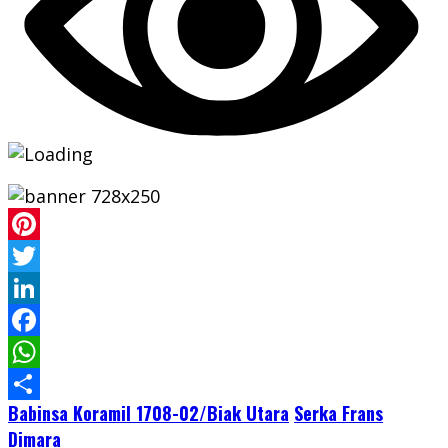
Pinterest
Twitter
LinkedIn
Facebook
WhatsApp
Babinsa Koramil 1708-02/Biak Utara
Serka Frans
Share
Dimara