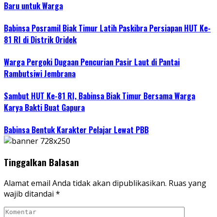
Baru untuk Warga
Babinsa Posramil Biak Timur Latih Paskibra Persiapan HUT Ke-
81 RI di Distrik Oridek
Warga Pergoki Dugaan Pencurian Pasir Laut di Pantai
Rambutsiwi Jembrana
Sambut HUT Ke-81 RI, Babinsa Biak Timur Bersama Warga
Karya Bakti Buat Gapura
Babinsa Bentuk Karakter Pelajar Lewat PBB
Tinggalkan Balasan
Alamat email Anda tidak akan dipublikasikan.
Ruas yang
wajib ditandai
*