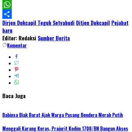
Facebook
WhatsApp
Dirjen Dukcapil Teguh Setyabudi
Ditjen Dukcapil
Pejabat
Share
baru
Editor: Redaksi
Sumber Berita
Komentar
Baca Juga
Babinsa Biak Barat Ajak Warga Pasang Bendera Merah Putih
Menggali Karang Keras, Prajurit Kodim 1708/BN Bangun Akses