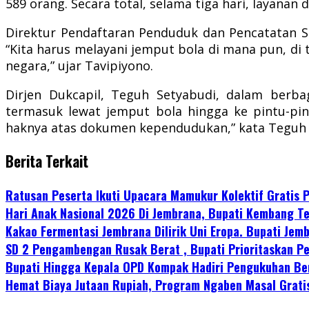
589 orang. Secara total, selama tiga hari, layanan
Direktur Pendaftaran Penduduk dan Pencatatan Si
“Kita harus melayani jemput bola di mana pun, di
negara,” ujar Tavipiyono.
Dirjen Dukcapil, Teguh Setyabudi, dalam berb
termasuk lewat jemput bola hingga ke pintu-pi
haknya atas dokumen kependudukan,” kata Teguh Se
Berita Terkait
Ratusan Peserta Ikuti Upacara Mamukur Kolektif Gratis
Hari Anak Nasional 2026 Di Jembrana, Bupati Kembang Te
Kakao Fermentasi Jembrana Dilirik Uni Eropa. Bupati Je
SD 2 Pengambengan Rusak Berat , Bupati Prioritaskan P
Bupati Hingga Kepala OPD Kompak Hadiri Pengukuhan Be
Hemat Biaya Jutaan Rupiah, Program Ngaben Masal Grati