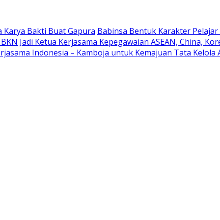
 Karya Bakti Buat Gapura
Babinsa Bentuk Karakter Pelaja
 BKN Jadi Ketua Kerjasama Kepegawaian ASEAN, China, Kor
rjasama Indonesia – Kamboja untuk Kemajuan Tata Kelola