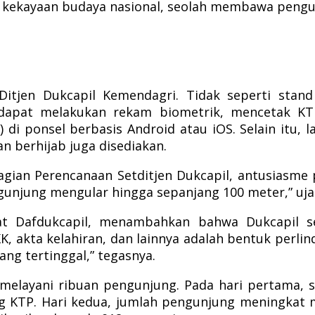
 kekayaan budaya nasional, seolah membawa pengunj
tjen Dukcapil Kemendagri. Tidak seperti stand
 dapat melakukan rekam biometrik, mencetak KTP
 di ponsel berbasis Android atau iOS. Selain itu, 
n berhijab juga disediakan.
ian Perencanaan Setditjen Dukcapil, antusiasme p
ngunjung mengular hingga sepanjang 100 meter,” uj
at Dafdukcapil, menambahkan bahwa Dukcapil s
, akta kelahiran, dan lainnya adalah bentuk perlin
ng tertinggal,” tegasnya.
 melayani ribuan pengunjung. Pada hari pertama,
ang KTP. Hari kedua, jumlah pengunjung meningkat