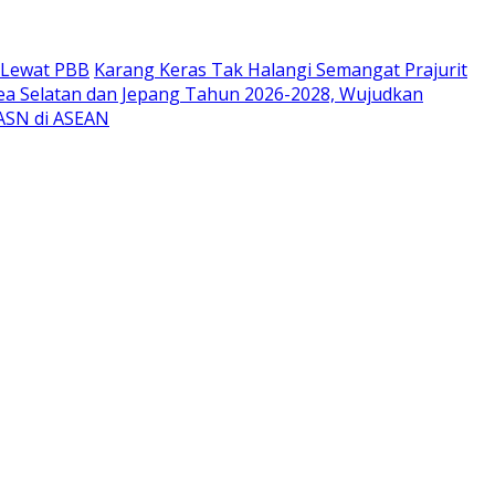
r Lewat PBB
Karang Keras Tak Halangi Semangat Prajurit
ea Selatan dan Jepang Tahun 2026-2028, Wujudkan
 ASN di ASEAN