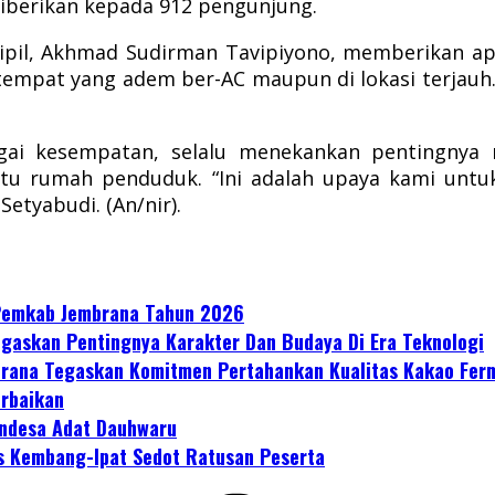
 diberikan kepada 912 pengunjung.
pil, Akhmad Sudirman Tavipiyono, memberikan apr
 tempat yang adem ber-AC maupun di lokasi terjauh
agai kesempatan, selalu menekankan pentingnya
ntu rumah penduduk. “Ini adalah upaya kami un
tyabudi. (An/nir).
 Pemkab Jembrana Tahun 2026
gaskan Pentingnya Karakter Dan Budaya Di Era Teknologi
mbrana Tegaskan Komitmen Pertahankan Kualitas Kakao Fer
erbaikan
ndesa Adat Dauhwaru
s Kembang-Ipat Sedot Ratusan Peserta