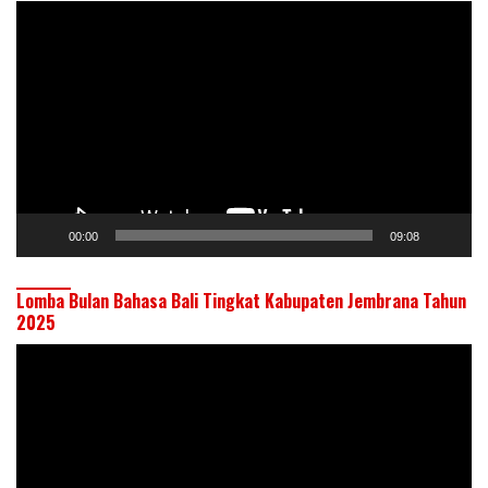
Pemutar
Video
00:00
09:08
Lomba Bulan Bahasa Bali Tingkat Kabupaten Jembrana Tahun
2025
Pemutar
Video