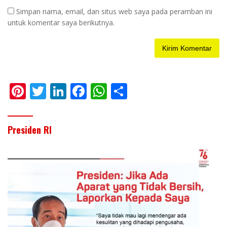
Simpan nama, email, dan situs web saya pada peramban ini
untuk komentar saya berikutnya.
Pi
T
Li
F
W
S
nt
w
n
ac
h
h
er
itt
k
e
at
ar
Presiden RI
e
er
e
b
s
e
st
dI
o
A
n
o
p
k
p