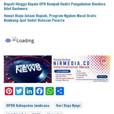
Bupati Hingga Kepala OPD Kompak Hadiri Pengukuhan Bendesa
Adat Dauhwaru
Hemat Biaya Jutaan Rupiah, Program Ngaben Masal Gratis
Kembang-Ipat Sedot Ratusan Peserta
Pi
T
Li
F
W
S
nt
w
n
ac
h
h
er
itt
k
e
at
ar
DPRD Kabupaten Jembrana
Hari Raya Nyepi