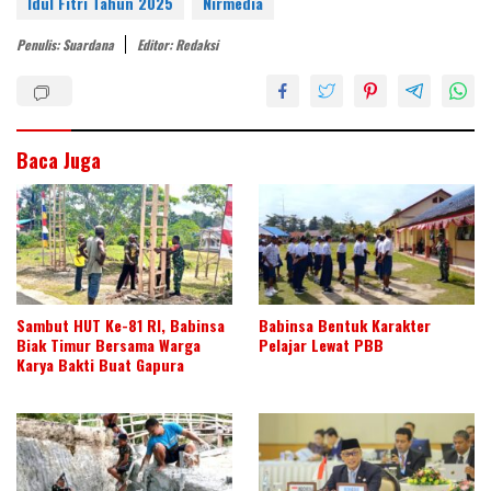
e
er
e
b
s
e
Idul Fitri Tahun 2025
Nirmedia
st
dI
o
A
Penulis: Suardana
Editor: Redaksi
n
o
p
k
p
Baca Juga
Sambut HUT Ke-81 RI, Babinsa
Babinsa Bentuk Karakter
Biak Timur Bersama Warga
Pelajar Lewat PBB
Karya Bakti Buat Gapura