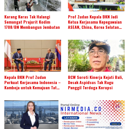
Karang Keras Tak Halangi
Prof Zudan Kepala BKN Jadi
Semangat Prajurit Kodim
Ketua Kerjasama Kepegawaian
1708/BN Membangun Jembatan
ASEAN, China, Korea Selatan
dan Jepang Tahun 2026-2028,
Wujudkan Kolaborasi ASN
ASEAN
Kepala BKN Prof Zudan
BCW Soroti Kinerja Kejati Bali,
Perkuat Kerjasama Indonesia –
Desak Aspidsus Tak Ragu
Kamboja untuk Kemajuan Tata
Panggil Terduga Korupsi
Kelola ASN di ASEAN