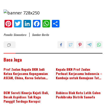
Pi
T
Li
F
W
S
nt
w
n
ac
h
h
Penulis: Siswantara
Sumber Berita
er
itt
k
e
at
ar
e
er
e
b
s
e
st
dI
o
A
n
o
p
Baca Juga
k
p
Prof Zudan Kepala BKN Jadi
Kepala BKN Prof Zudan
Ketua Kerjasama Kepegawaian
Perkuat Kerjasama Indonesia –
ASEAN, China, Korea Selatan
Kamboja untuk Kemajuan Tata
dan Jepang Tahun 2026-2028,
Kelola ASN di ASEAN
Wujudkan Kolaborasi ASN
ASEAN
BCW Soroti Kinerja Kejati Bali,
Babinsa Biak Kota Latih Calon
Desak Aspidsus Tak Ragu
Paskibraka Distrik Samofa
Panggil Terduga Korupsi