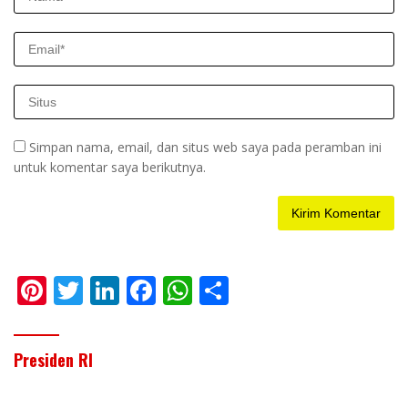
Simpan nama, email, dan situs web saya pada peramban ini
untuk komentar saya berikutnya.
Pi
T
Li
F
W
S
nt
w
n
ac
h
h
er
itt
k
e
at
ar
Presiden RI
e
er
e
b
s
e
st
dI
o
A