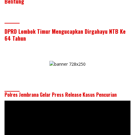
Belitung
DPRD Lombok Timur Mengucapkan Dirgahayu NTB Ke
64 Tahun
Polres Jembrana Gelar Press Release Kasus Pencurian
Pemutar
Video