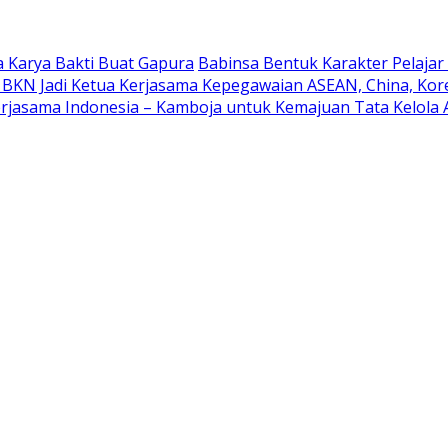
 Karya Bakti Buat Gapura
Babinsa Bentuk Karakter Pelaja
 BKN Jadi Ketua Kerjasama Kepegawaian ASEAN, China, Kor
rjasama Indonesia – Kamboja untuk Kemajuan Tata Kelola