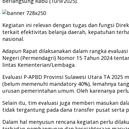
berlangsung Rabu (10/9/2025).
Kegiatan ini relevan dengan tugas dan fungsi Dir
terkait efektivitas belanja daerah, kepatuhan te
nasional.
Adapun Rapat dilaksanakan dalam rangka evaluasi
Negeri (Permendagri) Nomor 15 Tahun 2024 tentan
lintas Kementerian/Lembaga.
Evaluasi P-APBD Provinsi Sulawesi Utara TA 2025 me
(belum memenuhi mandatory 40%), lemahnya tangg
urusan pemerintahan umum. Oleh karenanya perluny
Selain itu, tim evaluasi juga memberi masukan da
tidak tergantung pada dana transfer pusat serta 
Dalam hal menyusun rencana kegiatan perlu dila
terhadap pembangunan dan kesejahteraan masyar