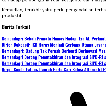
Kemudian, terakhir yaitu perlu pengendalian terha
produktif.
Berita Terkait
Kemendagri Bekali Pranata Humas Hadapi Era AI, Perkuat
Dirjen Dukcapil: IKD Harus Menjadi Gerbang Utama Layana
Kemendagri: Badung Tak Pernah Berhenti Berinovasi Mesk
Kemendagri Dorong Pemutakhiran dan Integrasi SIPD-RI 
Kemendagri Dorong Pemutakhiran dan Integrasi SIPD-RI 
Dirjen Keuda Fatoni: Daerah Perlu Cari Solusi Alternatif