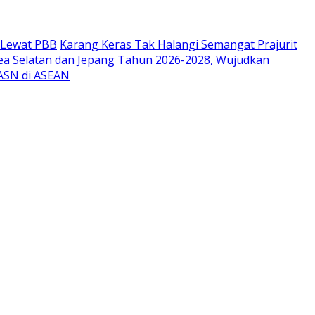
r Lewat PBB
Karang Keras Tak Halangi Semangat Prajurit
ea Selatan dan Jepang Tahun 2026-2028, Wujudkan
 ASN di ASEAN