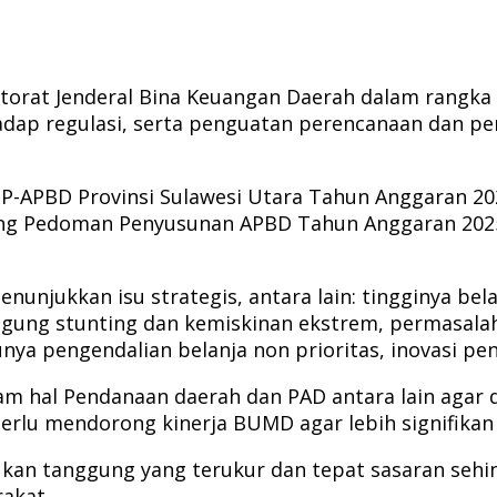
ektorat Jenderal Bina Keuangan Daerah dalam rangk
rhadap regulasi, serta penguatan perencanaan dan 
 P-APBD Provinsi Sulawesi Utara Tahun Anggaran 20
g Pedoman Penyusunan APBD Tahun Anggaran 2025, s
nunjukkan isu strategis, antara lain: tingginya bel
ung stunting dan kemiskinan ekstrem, permasalah
a pengendalian belanja non prioritas, inovasi pen
lam hal Pendanaan daerah dan PAD antara lain agar
perlu mendorong kinerja BUMD agar lebih signifik
kukan tanggung yang terukur dan tepat sasaran se
akat.