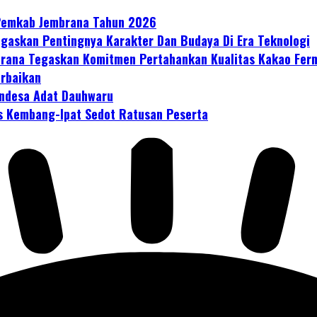
 Pemkab Jembrana Tahun 2026
gaskan Pentingnya Karakter Dan Budaya Di Era Teknologi
mbrana Tegaskan Komitmen Pertahankan Kualitas Kakao Fer
erbaikan
ndesa Adat Dauhwaru
s Kembang-Ipat Sedot Ratusan Peserta