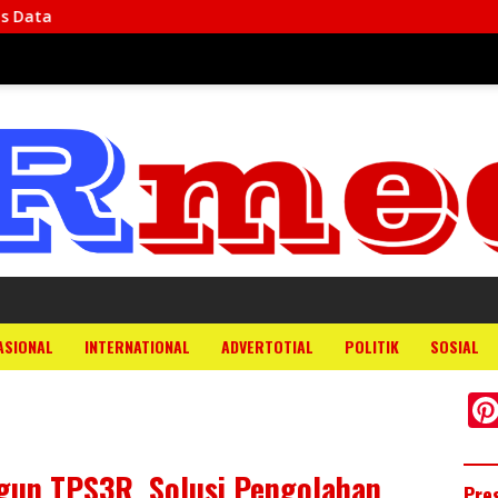
ASIONAL
INTERNATIONAL
ADVERTOTIAL
POLITIK
SOSIAL
un TPS3R, Solusi Pengolahan
Pre