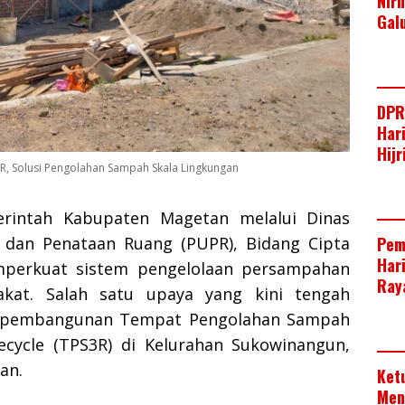
Nir
Gal
DPR
Har
Hij
R, Solusi Pengolahan Sampah Skala Lingkungan
intah Kabupaten Magetan melalui Dinas
dan Penataan Ruang (PUPR), Bidang Cipta
Pem
Har
mperkuat sistem pengelolaan persampahan
Raya
akat. Salah satu upaya yang kini tengah
h pembangunan Tempat Pengolahan Sampah
ecycle (TPS3R) di Kelurahan Sukowinangun,
an.
Ket
Men