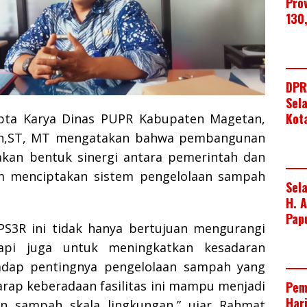
Pro
130
DPR
Sel
Kot
ipta Karya Dinas PUPR Kabupaten Magetan,
in,ST, MT mengatakan bahwa pembangunan
kan bentuk sinergi antara pemerintah dan
m menciptakan sistem pengelolaan sampah
Sel
H. 
Pap
S3R ini tidak hanya bertujuan mengurangi
api juga untuk meningkatkan kesadaran
adap pentingnya pengelolaan sampah yang
arap keberadaan fasilitas ini mampu menjadi
Pem
Har
n sampah skala lingkungan,” ujar Rahmat