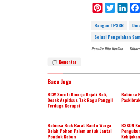
Pi
T
Li
nt
w
n
er
itt
k
Bangun TPS3R
Din
e
er
e
Solusi Pengolahan Sam
st
dI
Penulis: Rita Herlina
Editor
n
Komentar
Baca Juga
BCW Soroti Kinerja Kejati Bali,
Babinsa B
Desak Aspidsus Tak Ragu Panggil
Paskibrak
Terduga Korupsi
Babinsa Biak Barat Bantu Warga
BSKDN Ke
Belah Pohon Palem untuk Lantai
Pengukur
Pondok Kebun
Kebijakan