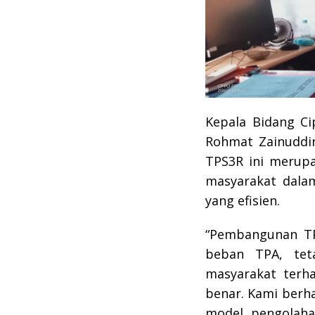
Kepala Bidang C
Rohmat Zainudd
TPS3R ini merupa
masyarakat dala
yang efisien.
“Pembangunan TP
beban TPA, tet
masyarakat terh
benar. Kami berh
model pengolaha