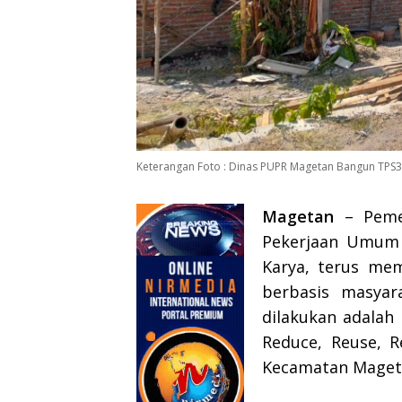
Keterangan Foto : Dinas PUPR Magetan Bangun TPS3
Magetan
– Pemer
Pekerjaan Umum 
Karya, terus me
berbasis masyar
dilakukan adala
Reduce, Reuse, R
Kecamatan Maget