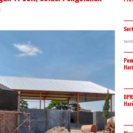
n
Ser
Serti
Pem
Har
DPR
Har