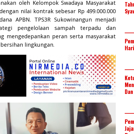
sanakan oleh Kelompok Swadaya Masyarakat
Tah
Sya
dengan nilai kontrak sebesar Rp 499.000.000
 dana APBN. TPS3R Sukowinangun menjadi
rategi pengelolaan sampah terpadu dan
ang mengedepankan peran serta masyarakat
Pem
bersihan lingkungan.
Har
Ket
Men
Dan
Pem
Jaj