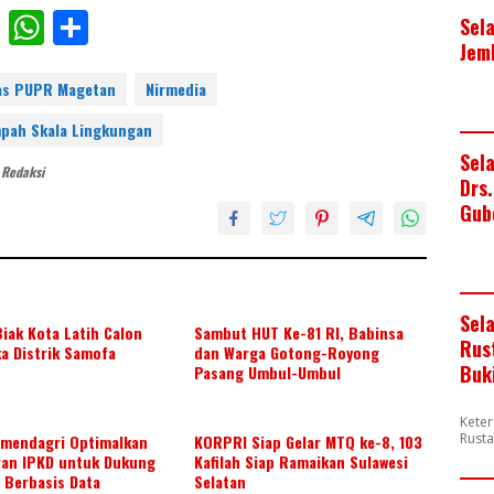
F
W
S
Sel
Jem
ac
h
h
e
at
ar
as PUPR Magetan
Nirmedia
b
s
e
pah Skala Lingkungan
o
A
Sel
: Redaksi
Drs
o
p
Gub
k
p
Sel
iak Kota Latih Calon
Sambut HUT Ke-81 RI, Babinsa
Rus
a Distrik Samofa
dan Warga Gotong-Royong
Buk
Pasang Umbul-Umbul
Keter
Rusta
mendagri Optimalkan
KORPRI Siap Gelar MTQ ke-8, 103
an IPKD untuk Dukung
Kafilah Siap Ramaikan Sulawesi
 Berbasis Data
Selatan