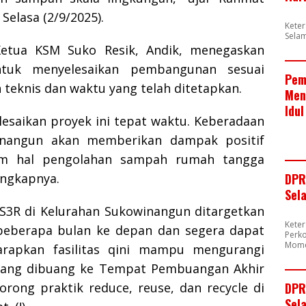
 Selasa (2/9/2025).
Kete
Sela
Ketua KSM Suko Resik, Andik, menegaskan
tuk menyelesaikan pembangunan sesuai
Pem
teknis dan waktu yang telah ditetapkan.
Men
Idul
lesaikan proyek ini tepat waktu. Keberadaan
inangun akan memberikan dampak positif
am hal pengolahan sampah rumah tangga
DPR
ungkapnya.
Sel
3R di Kelurahan Sukowinangun ditargetkan
Kete
eberapa bulan ke depan dan segera dapat
Perk
Mome
harapkan fasilitas qini mampu mengurangi
ang dibuang ke Tempat Pembuangan Akhir
DPR
orong praktik reduce, reuse, dan recycle di
Sela