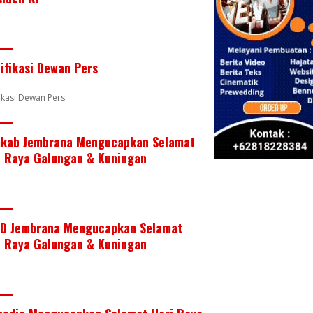
e
er
e
b
s
e
st
dI
o
A
n
o
p
tifikasi Dewan Pers
k
p
fikasi Dewan Pers
kab Jembrana Mengucapkan Selamat
i Raya Galungan & Kuningan
D Jembrana Mengucapkan Selamat
i Raya Galungan & Kuningan