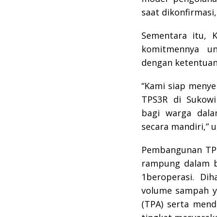
saat dikonfirmasi,
Sementara itu, 
komitmennya un
dengan ketentuan 
“Kami siap menye
TPS3R di Sukow
bagi warga dal
secara mandiri,” 
Pembangunan TPS
rampung dalam b
1beroperasi. Di
volume sampah y
(TPA) serta mend