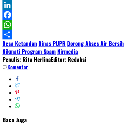
Twitter
LinkedIn
Facebook
WhatsApp
Desa Ketandan
Dinas PUPR
Dorong Akses Air Bersih
Share
Nikmati Program Spam
Nirmedia
Penulis: Rita Herlina
Editor: Redaksi
Komentar
Baca Juga