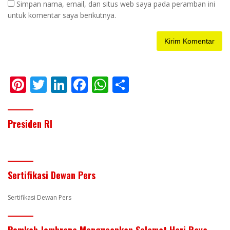
Simpan nama, email, dan situs web saya pada peramban ini
untuk komentar saya berikutnya.
Pi
T
Li
F
W
S
nt
w
n
ac
h
h
er
itt
k
e
at
ar
Presiden RI
e
er
e
b
s
e
st
dI
o
A
n
o
p
Sertifikasi Dewan Pers
k
p
Sertifikasi Dewan Pers
Pemkab Jembrana Mengucapkan Selamat Hari Raya