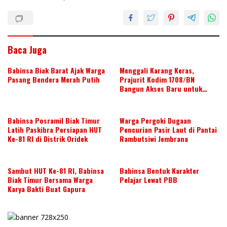
n
o
p
k
p
Baca Juga
Babinsa Biak Barat Ajak Warga
Menggali Karang Keras,
Pasang Bendera Merah Putih
Prajurit Kodim 1708/BN
Bangun Akses Baru untuk
Warga
Babinsa Posramil Biak Timur
Warga Pergoki Dugaan
Latih Paskibra Persiapan HUT
Pencurian Pasir Laut di Pantai
Ke-81 RI di Distrik Oridek
Rambutsiwi Jembrana
Sambut HUT Ke-81 RI, Babinsa
Babinsa Bentuk Karakter
Biak Timur Bersama Warga
Pelajar Lewat PBB
Karya Bakti Buat Gapura