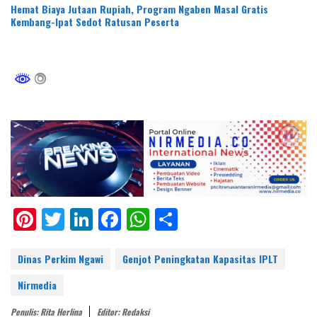
Hemat Biaya Jutaan Rupiah, Program Ngaben Masal Gratis
Kembang-Ipat Sedot Ratusan Peserta
Pi
T
Li
F
W
S
nt
w
n
ac
h
h
er
itt
k
e
at
ar
Dinas Perkim Ngawi
Genjot Peningkatan Kapasitas IPLT
e
er
e
b
s
e
Nirmedia
st
dI
o
A
Penulis: Rita Herlina
Editor: Redaksi