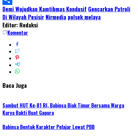
Demi Wujudkan Kamtibmas Kondusif
Gencarkan Patroli
Share
Di Wilayah Pesisir
Nirmedia
polsek melaya
Editor: Redaksi
Komentar
Baca Juga
Sambut HUT Ke-81 RI, Babinsa Biak Timur Bersama Warga
Karya Bakti Buat Gapura
Babinsa Bentuk Karakter Pelajar Lewat PBB