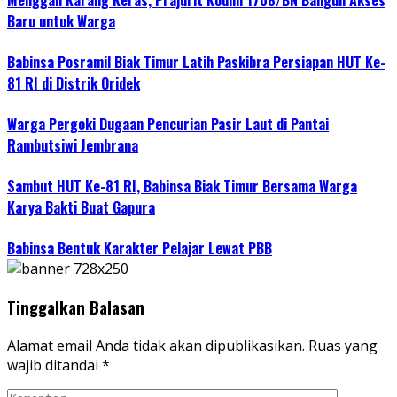
Menggali Karang Keras, Prajurit Kodim 1708/BN Bangun Akses
Baru untuk Warga
Babinsa Posramil Biak Timur Latih Paskibra Persiapan HUT Ke-
81 RI di Distrik Oridek
Warga Pergoki Dugaan Pencurian Pasir Laut di Pantai
Rambutsiwi Jembrana
Sambut HUT Ke-81 RI, Babinsa Biak Timur Bersama Warga
Karya Bakti Buat Gapura
Babinsa Bentuk Karakter Pelajar Lewat PBB
Tinggalkan Balasan
Alamat email Anda tidak akan dipublikasikan.
Ruas yang
wajib ditandai
*