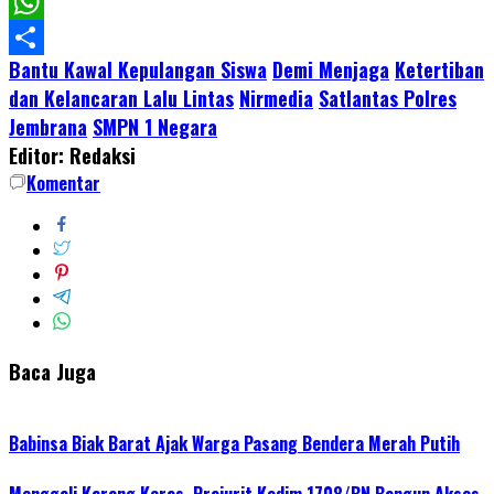
Facebook
WhatsApp
Bantu Kawal Kepulangan Siswa
Demi Menjaga
Ketertiban
Share
dan Kelancaran Lalu Lintas
Nirmedia
Satlantas Polres
Jembrana
SMPN 1 Negara
Editor: Redaksi
Komentar
Baca Juga
Babinsa Biak Barat Ajak Warga Pasang Bendera Merah Putih