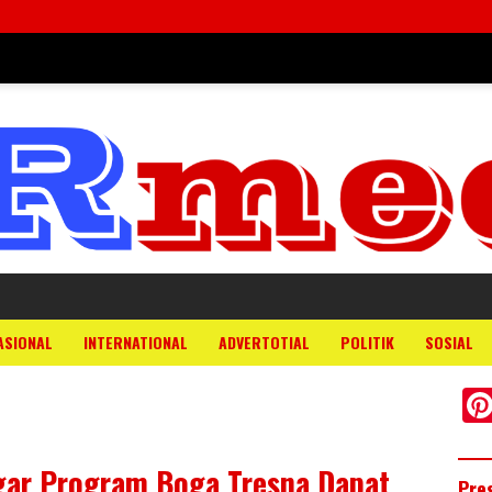
ASIONAL
INTERNATIONAL
ADVERTOTIAL
POLITIK
SOSIAL
gar Program Boga Tresna Dapat
Pre