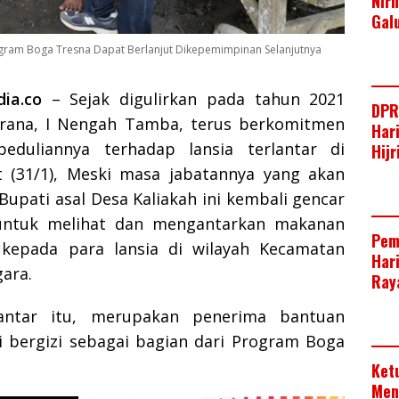
Nir
Gal
gram Boga Tresna Dapat Berlanjut Dikepemimpinan Selanjutnya
ia.co
– Sejak digulirkan pada tahun 2021
DPR
brana, I Nengah Tamba, terus berkomitmen
Har
eduliannya terhadap lansia terlantar di
Hij
t (31/1), Meski masa jabatannya yang akan
 Bupati asal Desa Kaliakah ini kembali gencar
untuk melihat dan mengantarkan makanan
Pem
i kepada para lansia di wilayah Kecamatan
Har
ara.
Raya
lantar itu, merupakan penerima bantuan
i bergizi sebagai bagian dari Program Boga
Ket
Men