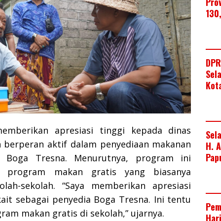
Pro
130
DPR
Sel
Kot
mberikan apresiasi tinggi kepada dinas
Sel
ah berperan aktif dalam penyediaan makanan
H. 
Pap
m Boga Tresna. Menurutnya, program ini
 program makan gratis yang biasanya
olah-sekolah. “Saya memberikan apresiasi
ait sebagai penyedia Boga Tresna. Ini tentu
Pem
ram makan gratis di sekolah,” ujarnya.
Har