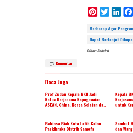
Pi
T
Li
nt
w
n
er
itt
k
Berharap Agar Progra
e
er
e
Dapat Berlanjut Dikep
st
dI
Editor: Redaksi
n
Komentar
Baca Juga
Prof Zudan Kepala BKN Jadi
Kepala B
Ketua Kerjasama Kepegawaian
Kerjasam
ASEAN, China, Korea Selatan dan
untuk Ke
Jepang Tahun 2026-2028,
di ASEAN
Wujudkan Kolaborasi ASN ASEAN
Babinsa Biak Kota Latih Calon
Sambut H
Paskibraka Distrik Samofa
dan Warg