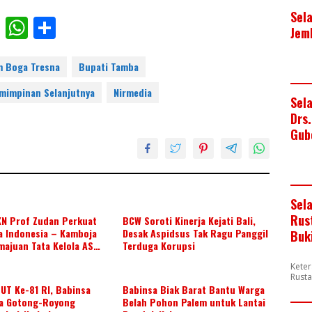
Sel
F
W
S
Jem
ac
h
h
e
at
ar
m Boga Tresna
Bupati Tamba
b
s
e
emimpinan Selanjutnya
Nirmedia
Sel
o
A
Drs
o
p
Gub
k
p
Sel
Rus
KN Prof Zudan Perkuat
BCW Soroti Kinerja Kejati Bali,
a Indonesia – Kamboja
Desak Aspidsus Tak Ragu Panggil
Buk
majuan Tata Kelola ASN
Terduga Korupsi
Keter
Rusta
UT Ke-81 RI, Babinsa
Babinsa Biak Barat Bantu Warga
a Gotong-Royong
Belah Pohon Palem untuk Lantai