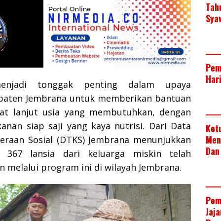
Tah
Sya
Pem
Har
enjadi tonggak penting dalam upaya
paten Jembrana untuk memberikan bantuan
at lanjut usia yang membutuhkan, dengan
nan siap saji yang kaya nutrisi. Dari Data
Ket
Men
eraan Sosial (DTKS) Jembrana menunjukkan
Dan
 367 lansia dari keluarga miskin telah
 melalui program ini di wilayah Jembrana.
Pem
Jaj