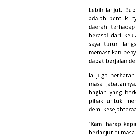
Lebih lanjut, Bu
adalah bentuk n
daerah terhadap
berasal dari kel
saya turun lang
memastikan peny
dapat berjalan de
Ia juga berharap
masa jabatannya
bagian yang ber
pihak untuk men
demi kesejahtera
“Kami harap kepa
berlanjut di mas