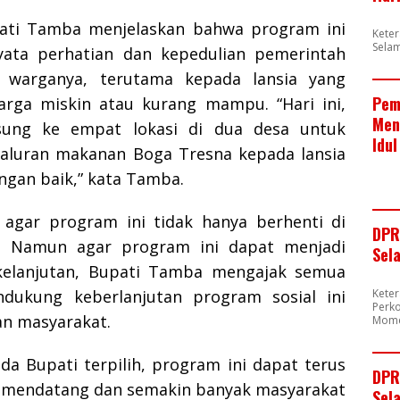
pati Tamba menjelaskan bahwa program ini
Kete
Sela
yata perhatian dan kepedulian pemerintah
 warganya, terutama kepada lansia yang
Pem
uarga miskin atau kurang mampu. “Hari ini,
Men
sung ke empat lokasi di dua desa untuk
Idul
aluran makanan Boga Tresna kepada lansia
ngan baik,” kata Tamba.
 agar program ini tidak hanya berhenti di
DPR
. Namun agar program ini dapat menjadi
Sel
kelanjutan, Bupati Tamba mengajak semua
Kete
dukung keberlanjutan program sosial ini
Perk
an masyarakat.
Mome
da Bupati terpilih, program ini dapat terus
DPR
a mendatang dan semakin banyak masyarakat
Sela