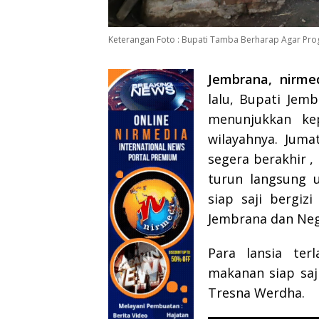
Keterangan Foto : Bupati Tamba Berharap Agar Pro
Jembrana, nirmed
lalu, Bupati Jem
menunjukkan kep
wilayahnya. Juma
segera berakhir ,
turun langsung 
siap saji bergiz
Jembrana dan Neg
Para lansia ter
makanan siap saj
Tresna Werdha.