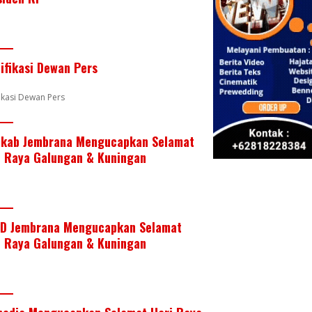
e
er
e
b
s
e
st
dI
o
A
n
o
p
tifikasi Dewan Pers
k
p
fikasi Dewan Pers
kab Jembrana Mengucapkan Selamat
i Raya Galungan & Kuningan
D Jembrana Mengucapkan Selamat
i Raya Galungan & Kuningan