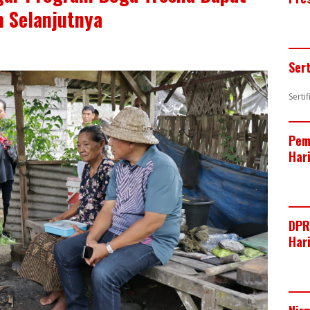
 Selanjutnya
Ser
Serti
Pem
Har
DPR
Har