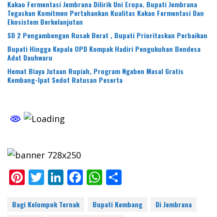
Kakao Fermentasi Jembrana Dilirik Uni Eropa. Bupati Jembrana
Tegaskan Komitmen Pertahankan Kualitas Kakao Fermentasi Dan
Ekosistem Berkelanjutan
SD 2 Pengambengan Rusak Berat , Bupati Prioritaskan Perbaikan
Bupati Hingga Kepala OPD Kompak Hadiri Pengukuhan Bendesa
Adat Dauhwaru
Hemat Biaya Jutaan Rupiah, Program Ngaben Masal Gratis
Kembang-Ipat Sedot Ratusan Peserta
Pi
T
Li
F
W
S
nt
w
n
ac
h
h
er
itt
k
e
at
ar
Bagi Kelompok Ternak
Bupati Kembang
Di Jembrana