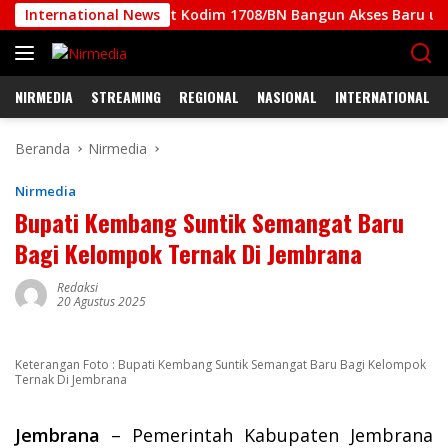
Langsung
g Keras, Prajurit Kodim 1708/BN Bangun Akses Baru untuk Warg
International News
ke
konten
NIRMEDIA
STREAMING
REGIONAL
NASIONAL
INTERNATIONAL
Beranda
Nirmedia
Nirmedia
Bupati Kembang Suntik Semangat Baru
Bagi Kelompok Ternak Di Jembrana
Redaksi
20 Agustus 2025
Keterangan Foto : Bupati Kembang Suntik Semangat Baru Bagi Kelompok
Ternak Di Jembrana
Jembrana
– Pemerintah Kabupaten Jembrana