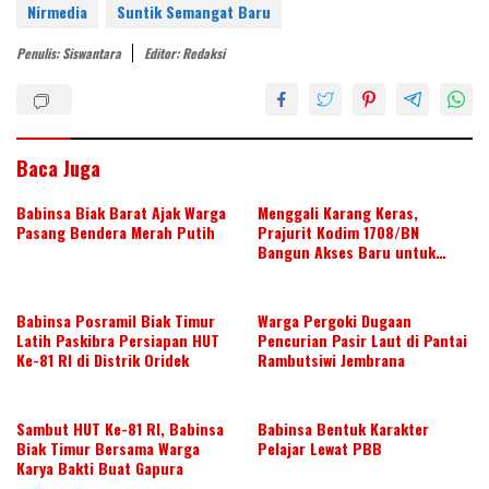
e
er
e
b
s
e
Nirmedia
Suntik Semangat Baru
st
dI
o
A
Penulis: Siswantara
Editor: Redaksi
n
o
p
k
p
Baca Juga
Babinsa Biak Barat Ajak Warga
Menggali Karang Keras,
Pasang Bendera Merah Putih
Prajurit Kodim 1708/BN
Bangun Akses Baru untuk
Warga
Babinsa Posramil Biak Timur
Warga Pergoki Dugaan
Latih Paskibra Persiapan HUT
Pencurian Pasir Laut di Pantai
Ke-81 RI di Distrik Oridek
Rambutsiwi Jembrana
Sambut HUT Ke-81 RI, Babinsa
Babinsa Bentuk Karakter
Biak Timur Bersama Warga
Pelajar Lewat PBB
Karya Bakti Buat Gapura