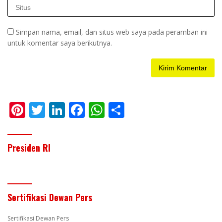
Simpan nama, email, dan situs web saya pada peramban ini
untuk komentar saya berikutnya.
Pi
T
Li
F
W
S
nt
w
n
ac
h
h
er
itt
k
e
at
ar
Presiden RI
e
er
e
b
s
e
st
dI
o
A
n
o
p
Sertifikasi Dewan Pers
k
p
Sertifikasi Dewan Pers