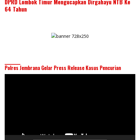
DPRD Lombok Timur Mengucapkan Dirgahayu NTB Ke
64 Tahun
Polres Jembrana Gelar Press Release Kasus Pencurian
Pemutar
Video