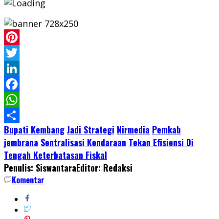
Pinterest
Twitter
LinkedIn
Facebook
WhatsApp
Bupati Kembang
Jadi Strategi
Nirmedia
Pemkab
Share
jembrana
Sentralisasi Kendaraan
Tekan Efisiensi Di
Tengah Keterbatasan Fiskal
Penulis: Siswantara
Editor: Redaksi
Komentar