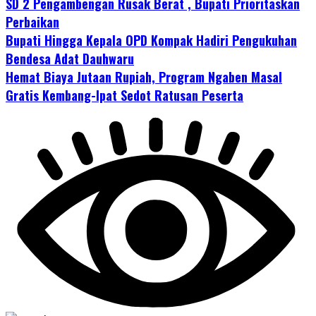
SD 2 Pengambengan Rusak Berat , Bupati Prioritaskan
Perbaikan
Bupati Hingga Kepala OPD Kompak Hadiri Pengukuhan
Bendesa Adat Dauhwaru
Hemat Biaya Jutaan Rupiah, Program Ngaben Masal
Gratis Kembang-Ipat Sedot Ratusan Peserta