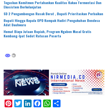
Tegaskan Komitmen Pertahankan Kualitas Kakao Fermentasi Dan
Ekosistem Berkelanjutan
SD 2 Pengambengan Rusak Berat , Bupati Prioritaskan Perbaikan
Bupati Hingga Kepala OPD Kompak Hadiri Pengukuhan Bendesa
Adat Dauhwaru
Hemat Biaya Jutaan Rupiah, Program Ngaben Masal Gratis
Kembang-Ipat Sedot Ratusan Peserta
Pi
T
Li
F
W
S