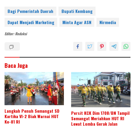
nt
w
n
ac
h
h
er
itt
k
e
at
ar
Bagi Pemerintah Daerah
Bupati Kembang
e
er
e
b
s
e
Dapat Menjadi Marketing
Minta Agar ASN
Nirmedia
st
dI
o
A
Editor: Redaksi
n
o
p
k
p
Baca Juga
Langkah Penuh Semangat SD
Persit KCK Dim 1708/BN Tampil
Kartika VI-2 Biak Warnai HUT
Semangat Meriahkan HUT RI
Ke-81 RI
Lewat Lomba Gerak Jalan