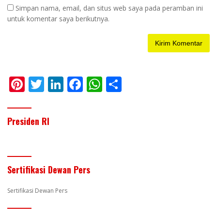
Simpan nama, email, dan situs web saya pada peramban ini
untuk komentar saya berikutnya.
Pi
T
Li
F
W
S
nt
w
n
ac
h
h
er
itt
k
e
at
ar
Presiden RI
e
er
e
b
s
e
st
dI
o
A
n
o
p
Sertifikasi Dewan Pers
k
p
Sertifikasi Dewan Pers