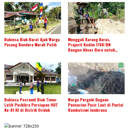
Babinsa Biak Barat Ajak Warga
Menggali Karang Keras,
Pasang Bendera Merah Putih
Prajurit Kodim 1708/BN
Bangun Akses Baru untuk
Warga
Babinsa Posramil Biak Timur
Warga Pergoki Dugaan
Latih Paskibra Persiapan HUT
Pencurian Pasir Laut di Pantai
Ke-81 RI di Distrik Oridek
Rambutsiwi Jembrana