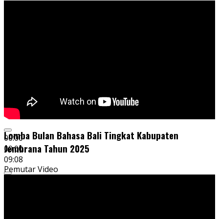
Lomba Bulan Bahasa Bali Tingkat Kabupaten
00:00
Jembrana Tahun 2025
00:00
09:08
Pemutar Video