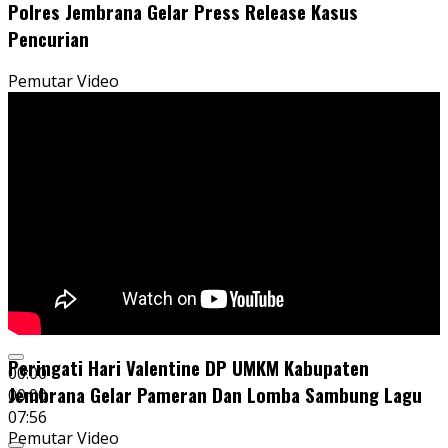
Polres Jembrana Gelar Press Release Kasus
Pencurian
Pemutar Video
Peringati Hari Valentine DP UMKM Kabupaten
00:00
Jembrana Gelar Pameran Dan Lomba Sambung Lagu
00:00
07:56
Pemutar Video