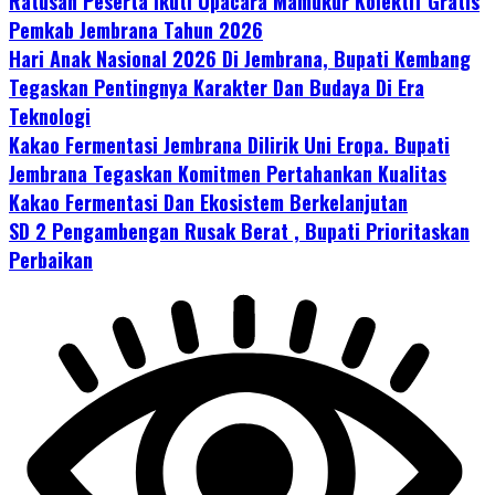
Ratusan Peserta Ikuti Upacara Mamukur Kolektif Gratis
Pemkab Jembrana Tahun 2026
Hari Anak Nasional 2026 Di Jembrana, Bupati Kembang
Tegaskan Pentingnya Karakter Dan Budaya Di Era
Teknologi
Kakao Fermentasi Jembrana Dilirik Uni Eropa. Bupati
Jembrana Tegaskan Komitmen Pertahankan Kualitas
Kakao Fermentasi Dan Ekosistem Berkelanjutan
SD 2 Pengambengan Rusak Berat , Bupati Prioritaskan
Perbaikan