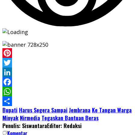
Pinterest
Twitter
LinkedIn
Facebook
WhatsApp
Bupati
Harus Segera Sampai
Jembrana
Ke Tangan Warga
Share
Minyak
Nirmedia
Tegaskan Bantuan Beras
Penulis: Siswantara
Editor: Redaksi
Komentar