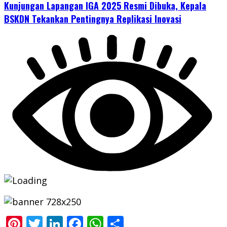
Kunjungan Lapangan IGA 2025 Resmi Dibuka, Kepala
BSKDN Tekankan Pentingnya Replikasi Inovasi
Pinterest
Twitter
LinkedIn
Facebook
WhatsApp
Share