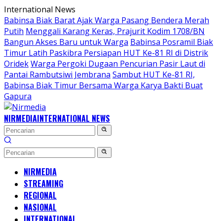
Langsung
International News
ke
Babinsa Biak Barat Ajak Warga Pasang Bendera Merah
konten
Putih
Menggali Karang Keras, Prajurit Kodim 1708/BN
Bangun Akses Baru untuk Warga
Babinsa Posramil Biak
Timur Latih Paskibra Persiapan HUT Ke-81 RI di Distrik
Oridek
Warga Pergoki Dugaan Pencurian Pasir Laut di
Pantai Rambutsiwi Jembrana
Sambut HUT Ke-81 RI,
Babinsa Biak Timur Bersama Warga Karya Bakti Buat
Gapura
NIRMEDIA
INTERNATIONAL NEWS
NIRMEDIA
STREAMING
REGIONAL
NASIONAL
INTERNATIONAL