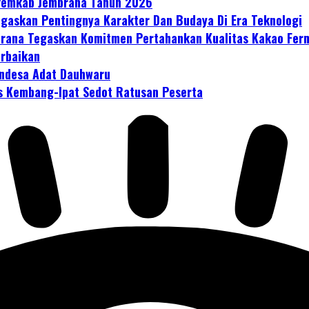
 Pemkab Jembrana Tahun 2026
gaskan Pentingnya Karakter Dan Budaya Di Era Teknologi
mbrana Tegaskan Komitmen Pertahankan Kualitas Kakao Fer
erbaikan
ndesa Adat Dauhwaru
s Kembang-Ipat Sedot Ratusan Peserta