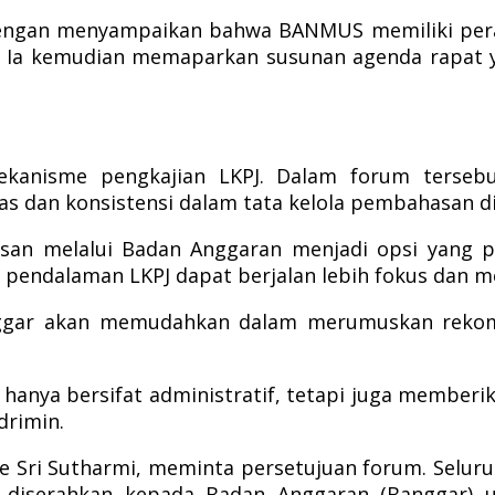
engan menyampaikan bahwa BANMUS memiliki pera
a. Ia kemudian memaparkan susunan agenda rapat 
kanisme pengkajian LKPJ. Dalam forum terse
s dan konsistensi dalam tata kelola pembahasan d
n melalui Badan Anggaran menjadi opsi yang pali
s pendalaman LKPJ dapat berjalan lebih fokus dan m
nggar akan memudahkan dalam merumuskan rekome
 hanya bersifat administratif, tetapi juga memberi
drimin.
de Sri Sutharmi, meminta persetujuan forum. Sel
diserahkan kepada Badan Anggaran (Banggar) un