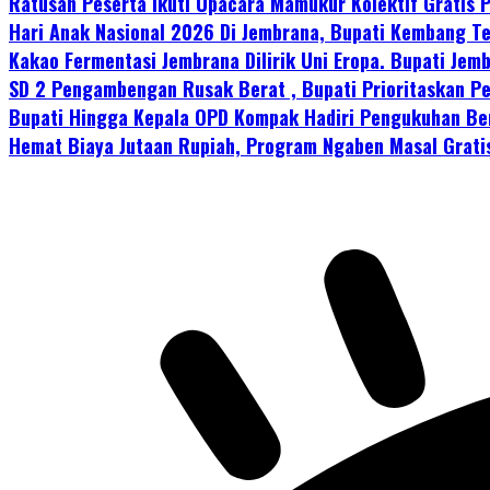
Ratusan Peserta Ikuti Upacara Mamukur Kolektif Gratis
Hari Anak Nasional 2026 Di Jembrana, Bupati Kembang Te
Kakao Fermentasi Jembrana Dilirik Uni Eropa. Bupati Je
SD 2 Pengambengan Rusak Berat , Bupati Prioritaskan P
Bupati Hingga Kepala OPD Kompak Hadiri Pengukuhan Be
Hemat Biaya Jutaan Rupiah, Program Ngaben Masal Grati