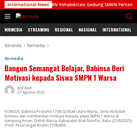
Langsung
Kodim 1708/BN Rehabikitasi Gedung SMKN Pertanian Biak
International News
ke
konten
NIRMEDIA
STREAMING
REGIONAL
NASIONAL
INTERNATIONAL
Beranda
Nirmedia
Nirmedia
Bangun Semangat Belajar, Babinsa Beri
Motivasi kepada Siswa SMPN 1 Warsa
Arif Nodi
27 Agustus 2025
KOMSOS: Babinsa Posramil 1708-02/Biak Utara-Warsa, Sertu Abdullah
komsos dan memberikan motivasi kepada siswa SMPN 1 Warsa di
Kampung Aman, Distrik Warsa, Kabupaten Biak Numfor, Rabu (27/8/2025).
(Foto: Penerangan Kodim 1708/BN)