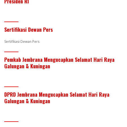
Presiden RI
s
r
d
b
t
a
t
I
o
s
r
n
o
A
e
Sertifikasi Dewan Pers
k
p
Sertifikasi Dewan Pers
p
Pemkab Jembrana Mengucapkan Selamat Hari Raya
Galungan & Kuningan
DPRD Jembrana Mengucapkan Selamat Hari Raya
Galungan & Kuningan