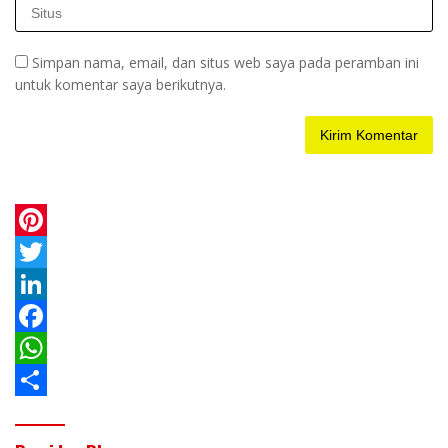
Simpan nama, email, dan situs web saya pada peramban ini
untuk komentar saya berikutnya.
P
i
T
n
w
L
t
i
i
F
e
t
n
a
W
r
t
k
c
h
S
e
e
e
e
a
h