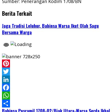
Sumber: Penerangan Kodim 1708/BN
Berita Terkait
Jaga Tradisi Leluhur, Babinsa Warsa Ikut Olah Sagu
Bersama Warga
Pinterest
Twitter
LinkedIn
Facebook
WhatsApp
Babinsa Posramil 1708-02/Biak Utara-Warsa Serda Ikbal
Share