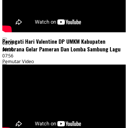
Peringati Hari Valentine DP UMKM Kabupaten
00:00
Jembrana Gelar Pameran Dan Lomba Sambung Lagu
00:00
07:56
Pemutar Video