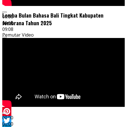
Lomba Bulan Bahasa Bali Tingkat Kabupaten
00:00
Jembrana Tahun 2025
00:00
09:08
Pemutar Video
00:00
Pinterest
00:00