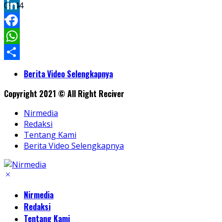
Twitter
09:44
LinkedIn
Facebook
WhatsApp
Share
Berita Video Selengkapnya
Copyright 2021 © All Right Reciver
Nirmedia
Redaksi
Tentang Kami
Berita Video Selengkapnya
Nirmedia
Redaksi
Tentang Kami