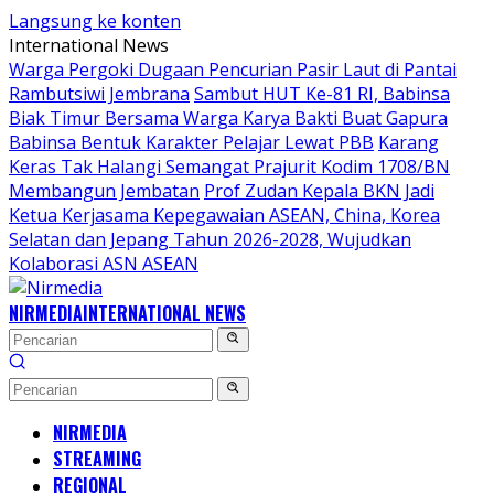
Langsung ke konten
International News
Warga Pergoki Dugaan Pencurian Pasir Laut di Pantai
Rambutsiwi Jembrana
Sambut HUT Ke-81 RI, Babinsa
Biak Timur Bersama Warga Karya Bakti Buat Gapura
Babinsa Bentuk Karakter Pelajar Lewat PBB
Karang
Keras Tak Halangi Semangat Prajurit Kodim 1708/BN
Membangun Jembatan
Prof Zudan Kepala BKN Jadi
Ketua Kerjasama Kepegawaian ASEAN, China, Korea
Selatan dan Jepang Tahun 2026-2028, Wujudkan
Kolaborasi ASN ASEAN
NIRMEDIA
INTERNATIONAL NEWS
NIRMEDIA
STREAMING
REGIONAL