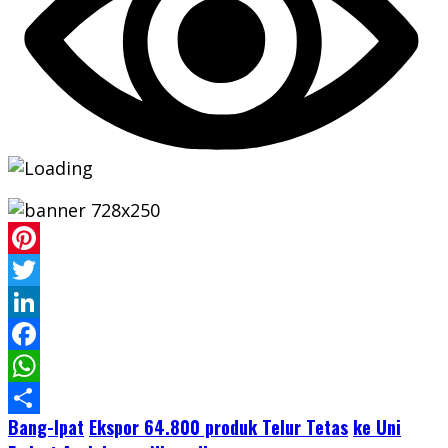
Pinterest
Twitter
LinkedIn
Facebook
WhatsApp
Bang-Ipat
Ekspor 64.800 produk Telur Tetas
ke Uni
Share