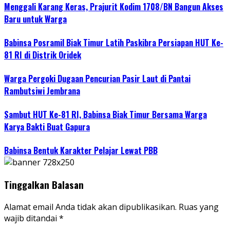
Menggali Karang Keras, Prajurit Kodim 1708/BN Bangun Akses
Baru untuk Warga
Babinsa Posramil Biak Timur Latih Paskibra Persiapan HUT Ke-
81 RI di Distrik Oridek
Warga Pergoki Dugaan Pencurian Pasir Laut di Pantai
Rambutsiwi Jembrana
Sambut HUT Ke-81 RI, Babinsa Biak Timur Bersama Warga
Karya Bakti Buat Gapura
Babinsa Bentuk Karakter Pelajar Lewat PBB
Tinggalkan Balasan
Alamat email Anda tidak akan dipublikasikan.
Ruas yang
wajib ditandai
*