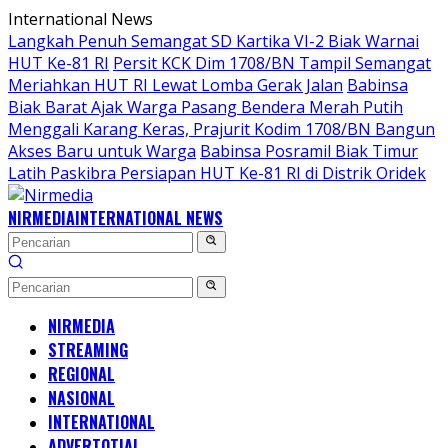
Langsung
International News
ke
Langkah Penuh Semangat SD Kartika VI-2 Biak Warnai
konten
HUT Ke-81 RI
Persit KCK Dim 1708/BN Tampil Semangat
Meriahkan HUT RI Lewat Lomba Gerak Jalan
Babinsa
Biak Barat Ajak Warga Pasang Bendera Merah Putih
Menggali Karang Keras, Prajurit Kodim 1708/BN Bangun
Akses Baru untuk Warga
Babinsa Posramil Biak Timur
Latih Paskibra Persiapan HUT Ke-81 RI di Distrik Oridek
NIRMEDIA
INTERNATIONAL NEWS
NIRMEDIA
STREAMING
REGIONAL
NASIONAL
INTERNATIONAL
ADVERTOTIAL