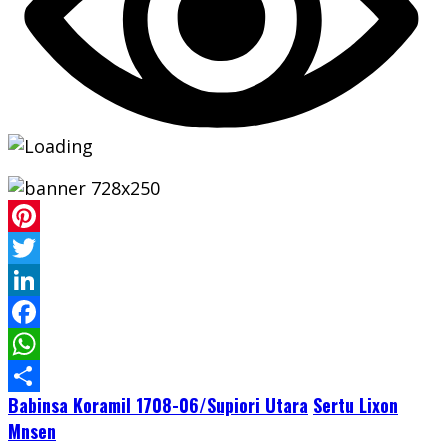
Pinterest
Twitter
LinkedIn
Facebook
WhatsApp
Babinsa Koramil 1708-06/Supiori Utara
Sertu Lixon
Share
Mnsen