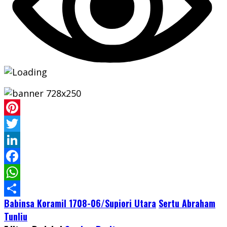
Pinterest
Twitter
LinkedIn
Facebook
WhatsApp
Babinsa Koramil 1708-06/Supiori Utara
Sertu Abraham
Share
Tunliu