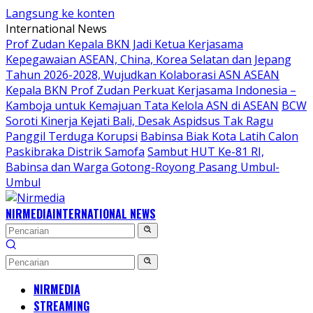
Langsung ke konten
International News
Prof Zudan Kepala BKN Jadi Ketua Kerjasama
Kepegawaian ASEAN, China, Korea Selatan dan Jepang
Tahun 2026-2028, Wujudkan Kolaborasi ASN ASEAN
Kepala BKN Prof Zudan Perkuat Kerjasama Indonesia –
Kamboja untuk Kemajuan Tata Kelola ASN di ASEAN
BCW
Soroti Kinerja Kejati Bali, Desak Aspidsus Tak Ragu
Panggil Terduga Korupsi
Babinsa Biak Kota Latih Calon
Paskibraka Distrik Samofa
Sambut HUT Ke-81 RI,
Babinsa dan Warga Gotong-Royong Pasang Umbul-
Umbul
NIRMEDIA
INTERNATIONAL NEWS
NIRMEDIA
STREAMING