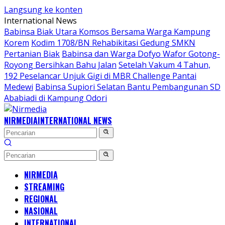
Langsung ke konten
International News
Babinsa Biak Utara Komsos Bersama Warga Kampung
Korem
Kodim 1708/BN Rehabikitasi Gedung SMKN
Pertanian Biak
Babinsa dan Warga Dofyo Wafor Gotong-
Royong Bersihkan Bahu Jalan
Setelah Vakum 4 Tahun,
192 Peselancar Unjuk Gigi di MBR Challenge Pantai
Medewi
Babinsa Supiori Selatan Bantu Pembangunan SD
Ababiadi di Kampung Odori
NIRMEDIA
INTERNATIONAL NEWS
NIRMEDIA
STREAMING
REGIONAL
NASIONAL
INTERNATIONAL