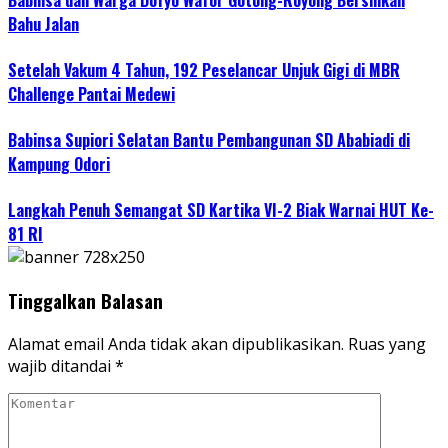
Babinsa dan Warga Dofyo Wafor Gotong-Royong Bersihkan
Bahu Jalan
Setelah Vakum 4 Tahun, 192 Peselancar Unjuk Gigi di MBR
Challenge Pantai Medewi
Babinsa Supiori Selatan Bantu Pembangunan SD Ababiadi di
Kampung Odori
Langkah Penuh Semangat SD Kartika VI-2 Biak Warnai HUT Ke-
81 RI
Tinggalkan Balasan
Alamat email Anda tidak akan dipublikasikan.
Ruas yang
wajib ditandai
*