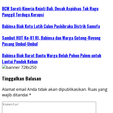
BCW Soroti Kinerja Kejati Bali, Desak Aspidsus Tak Ragu
Panggil Terduga Korupsi
Babinsa Biak Kota Latih Calon Paskibraka Distrik Samofa
Sambut HUT Ke-81 RI, Babinsa dan Warga Gotong-Royong
Pasang Umbul-Umbul
Babinsa Biak Barat Bantu Warga Belah Pohon Palem untuk
Lantai Pondok Kebun
Tinggalkan Balasan
Alamat email Anda tidak akan dipublikasikan.
Ruas yang
wajib ditandai
*