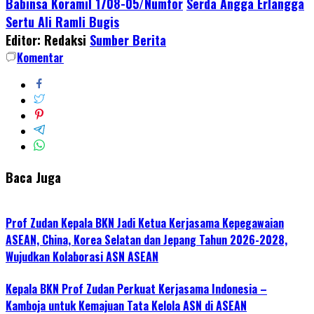
Babinsa Koramil 1708-05/Numfor
Serda Angga Erlangga
Share
Sertu Ali Ramli Bugis
Editor: Redaksi
Sumber Berita
Komentar
Baca Juga
Prof Zudan Kepala BKN Jadi Ketua Kerjasama Kepegawaian
ASEAN, China, Korea Selatan dan Jepang Tahun 2026-2028,
Wujudkan Kolaborasi ASN ASEAN
Kepala BKN Prof Zudan Perkuat Kerjasama Indonesia –
Kamboja untuk Kemajuan Tata Kelola ASN di ASEAN