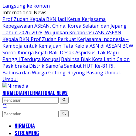
Langsung ke konten
International News
Prof Zudan Kepala BKN Jadi Ketua Kerjasama
Kepegawaian ASEAN, China, Korea Selatan dan Jepang
Tahun 2026-2028, Wujudkan Kolaborasi ASN ASEAN
Kepala BKN Prof Zudan Perkuat Kerjasama Indonesia –
Kamboja untuk Kemajuan Tata Kelola ASN di ASEAN
BCW
Soroti Kinerja Kejati Bali, Desak Aspidsus Tak Ragu
Panggil Terduga Korupsi
Babinsa Biak Kota Latih Calon
Paskibraka Distrik Samofa
Sambut HUT Ke-81 RI,
Babinsa dan Warga Gotong-Royong Pasang Umbul-
Umbul
NIRMEDIA
INTERNATIONAL NEWS
NIRMEDIA
STREAMING