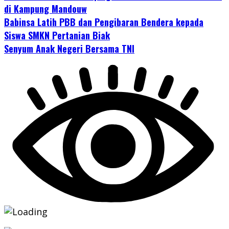
di Kampung Mandouw
Babinsa Latih PBB dan Pengibaran Bendera kepada
Siswa SMKN Pertanian Biak
Senyum Anak Negeri Bersama TNI