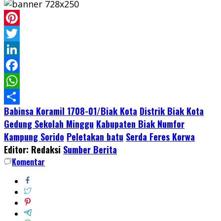
Pinterest
Twitter
LinkedIn
Facebook
WhatsApp
Babinsa Koramil 1708-01/Biak Kota
Distrik Biak Kota
Share
Gedung Sekolah Minggu
Kabupaten Biak Numfor
Kampung Sorido
Peletakan batu
Serda Feres Korwa
Editor: Redaksi
Sumber Berita
Komentar