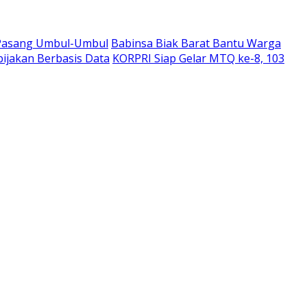
 Pasang Umbul-Umbul
Babinsa Biak Barat Bantu Warga
jakan Berbasis Data
KORPRI Siap Gelar MTQ ke-8, 103