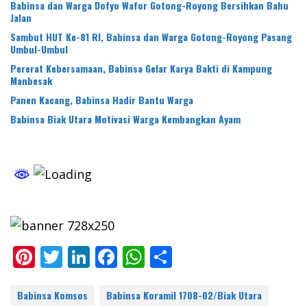
Babinsa dan Warga Dofyo Wafor Gotong-Royong Bersihkan Bahu
Jalan
Sambut HUT Ke-81 RI, Babinsa dan Warga Gotong-Royong Pasang
Umbul-Umbul
Pererat Kebersamaan, Babinsa Gelar Karya Bakti di Kampung
Manbesak
Panen Kacang, Babinsa Hadir Bantu Warga
Babinsa Biak Utara Motivasi Warga Kembangkan Ayam
Pi
T
Li
F
W
S
nt
w
n
ac
h
h
er
itt
k
e
at
ar
Babinsa Komsos
Babinsa Koramil 1708-02/Biak Utara