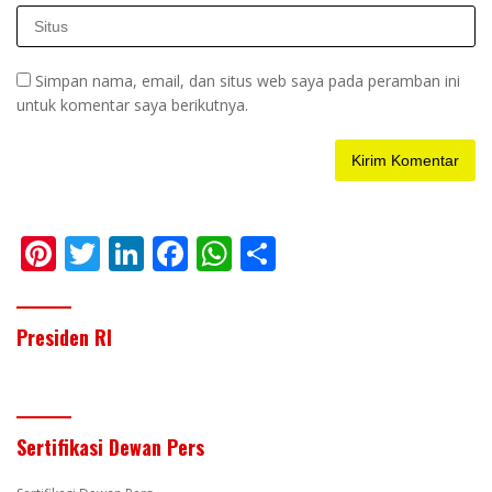
Simpan nama, email, dan situs web saya pada peramban ini
untuk komentar saya berikutnya.
Pi
T
Li
F
W
S
nt
w
n
ac
h
h
er
itt
k
e
at
ar
Presiden RI
e
er
e
b
s
e
st
dI
o
A
n
o
p
Sertifikasi Dewan Pers
k
p