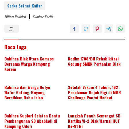
e
er
e
b
s
e
Serka Sefnat Kafiar
st
dI
o
A
Editor: Redaksi
Sumber Berita
n
o
p
k
p
Baca Juga
Babinsa Biak Utara Komsos
Kodim 1708/BN Rehabikitasi
Bersama Warga Kampung
Gedung SMKN Pertanian Biak
Korem
Babinsa dan Warga Dofyo
Setelah Vakum 4 Tahun, 192
Wafor Gotong-Royong
Peselancar Unjuk Gigi di MBR
Bersihkan Bahu Jalan
Challenge Pantai Medewi
Babinsa Supiori Selatan Bantu
Langkah Penuh Semangat SD
Pembangunan SD Ababiadi di
Kartika VI-2 Biak Warnai HUT
Kampung Odori
Ke-81 RI