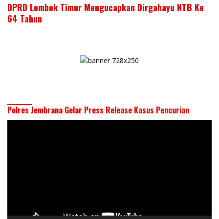
DPRD Lombok Timur Mengucapkan Dirgahayu NTB Ke
64 Tahun
Polres Jembrana Gelar Press Release Kasus Pencurian
Pemutar
Video