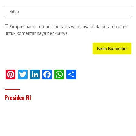
Simpan nama, email, dan situs web saya pada peramban ini
untuk komentar saya berikutnya.
Pi
T
Li
F
W
S
nt
w
n
ac
h
h
er
itt
k
e
at
ar
Presiden RI
e
er
e
b
s
e
st
dI
o
A
n
o
p
k
p