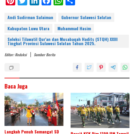
Pi
T
Li
F
W
S
nt
w
n
ac
h
h
er
itt
k
e
at
ar
Andi Sudirman Sulaiman
Gubernur Sulawesi Selatan
e
er
e
b
s
e
Kabupaten Luwu Utara
Muhammad Hasim
st
dI
o
A
Seleksi Tilawatil Qur'an dan Musabaqah Hadits (STQH) XXIII
Tingkat Provinsi Sulawesi Selatan Tahun 2025.
n
o
p
k
p
Editor: Redaksi
Sumber Berita
Baca Juga
Langkah Penuh Semangat SD
Persit KCK Dim 1708/BN Tampil