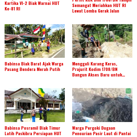
Kartika VI-2 Biak Warnai HUT
Semangat Meriahkan HUT RI
Ke-81 RI
Lewat Lomba Gerak Jalan
Babinsa Biak Barat Ajak Warga
Menggali Karang Keras,
Pasang Bendera Merah Putih
Prajurit Kodim 1708/BN
Bangun Akses Baru untuk
Warga
Babinsa Posramil Biak Timur
Warga Pergoki Dugaan
Latih Paskibra Persiapan HUT
Pencurian Pasir Laut di Pantai