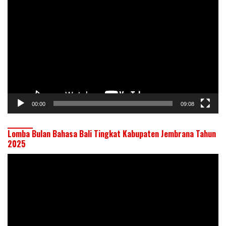
Video
00:00
09:08
Lomba Bulan Bahasa Bali Tingkat Kabupaten Jembrana Tahun
2025
Pemutar
Video