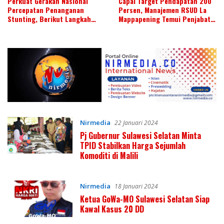
Perkuat Gerakan Nasional
Capai Target Pendapatan 200
Percepatan Penanganan
Persen, Manajemen RSUD La
Stunting, Berikut Langkah
Mappapening Temui Penjabat
Penjabat Gubernur Sulawesi
Gubernur Sulawesi Selatan
Selatan Prof Zudan
Prof Zudan untuk Tingkatkan
Layanan
Nirmedia
22 Januari 2024
Pj Gubernur Sulawesi Selatan Minta
TPID Stabilkan Harga Sejumlah
Komoditi di Malili
Nirmedia
18 Januari 2024
Ketua GoWa-MO Sulawesi Selatan Siap
Kawal Kasus 20 DD