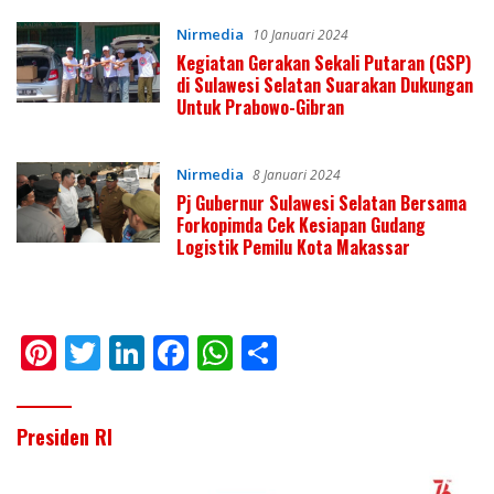
Nirmedia
10 Januari 2024
Kegiatan Gerakan Sekali Putaran (GSP)
di Sulawesi Selatan Suarakan Dukungan
Untuk Prabowo-Gibran
Nirmedia
8 Januari 2024
Pj Gubernur Sulawesi Selatan Bersama
Forkopimda Cek Kesiapan Gudang
Logistik Pemilu Kota Makassar
Pi
T
Li
F
W
S
nt
w
n
ac
h
h
er
itt
k
e
at
ar
Presiden RI
e
er
e
b
s
e
st
dI
o
A