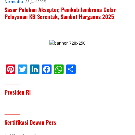
Nirmedia
23 Juni 2025
Sasar Puluhan Akseptor, Pemkab Jembrana Gelar
Pelayanan KB Serentak, Sambut Harganas 2025
Pi
T
Li
F
W
S
nt
w
n
ac
h
h
er
itt
k
e
at
ar
Presiden RI
e
er
e
b
s
e
st
dI
o
A
n
o
p
Sertifikasi Dewan Pers
k
p