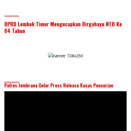
DPRD Lombok Timur Mengucapkan Dirgahayu NTB Ke
64 Tahun
Polres Jembrana Gelar Press Release Kasus Pencurian
Pemutar
Video